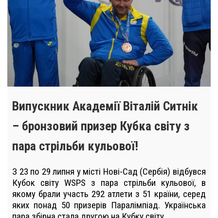
Випускник Академії Віталій Ситнік
– бронзовий призер Кубка світу з
пара стрільби кульової!
З 23 по 29 липня у місті Нові-Сад (Сербія) відбувся
Кубок світу WSPS з пара стрільби кульової, в
якому брали участь 292 атлети з 51 країни, серед
яких понад 50 призерів Паралімпіад. Українська
пара збірна стала другою на Кубку світу …