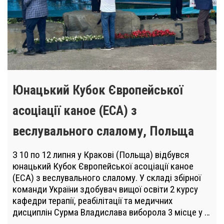
Юнацький Кубок Європейської
асоціації каное (ECA) з
веслувального слалому, Польща
З 10 по 12 липня у Кракові (Польща) відбувся
юнацький Кубок Європейської асоціації каное
(ECA) з веслувального слалому. У складі збірної
команди України здобувач вищої освіти 2 курсу
кафедри терапії, реабілітації та медичних
дисциплін Сурма Владислава виборола 3 місце у …