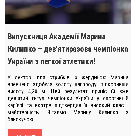
Випускниця Академії Марина
Килипко – дев’ятиразова чемпіонка
України з легкої атлетики!
У секторі для стрибків із жердиною Марина
впевнено здобула золоту нагороду, підкоривши
висоту 4,20 м. Цей результат приніс їй вже
дев’ятий титул чемпіонки України у спортивній
кар’єрі та вкотре підтвердив її високий клас і
майстерність. Вітаємо Марину Килипко з
блискучою …
Докладніше