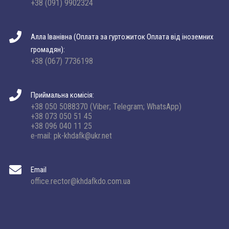
+38 (091) 9902324
Алла Іванівна (Оплата за гуртожиток Оплата від іноземних
громадян):
+38 (067) 7736198
Приймальна комісія:
+38 050 5088370 (Viber; Telegram; WhatsApp)
+38 073 050 51 45
+38 096 040 11 25
e-mail: pk-khdafk@ukr.net
Email
office.rector@khdafkdo.com.ua