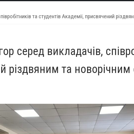
співробітників та студентів Академії, присвячений різдвя
гор серед викладачів, співр
й різдвяним та новорічним