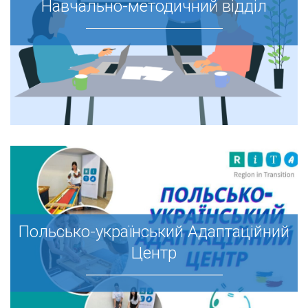
Навчально-методичний відділ
Навчально-методичний відділ
Польсько-український Адаптаційний
Польсько-український Адаптаційний
Центр
Центр