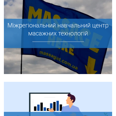
Міжрегіональний навчальний центр
Міжрегіональний навчальний центр
масажних технологій
масажних технологій