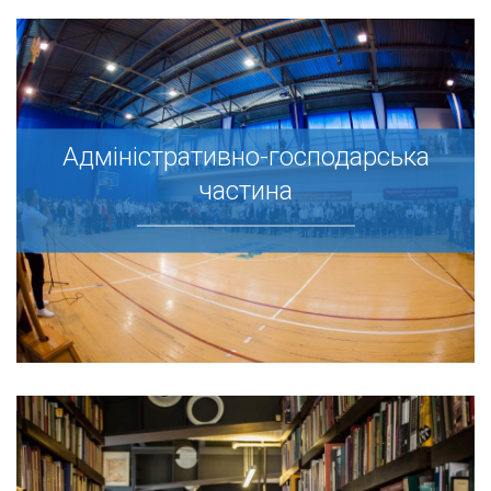
Адміністративно-господарська
Адміністративно-господарська
частина
частина