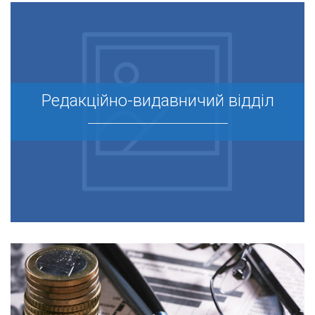
Редакційно-видавничий відділ
Редакційно-видавничий відділ