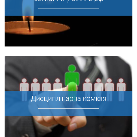
Дисциплінарна комісія
Дисциплінарна комісія