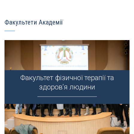
Факультети Академії
Факультет фізичної терапії та
Факультет фізичної терапії та
здоров’я людини
здоров’я людини