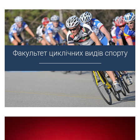
Факультет циклічних видів спорту
Факультет циклічних видів спорту