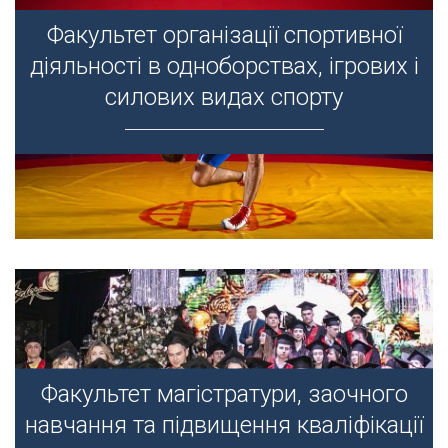
Факультет організації спортивної
Факультет організації спортивної
діяльності в одноборствах, ігрових і
діяльності в одноборствах, ігрових і
силових видах спорту
силових видах спорту
Факультет магістратури, заочного
Факультет магістратури, заочного
навчання та підвищення кваліфікації
навчання та підвищення кваліфікації