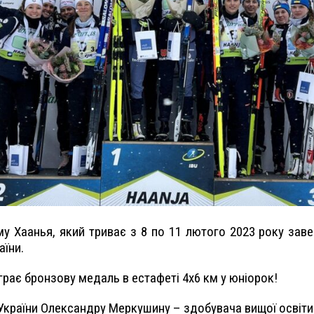
му Хаанья, який триває з 8 по 11 лютого 2023 року заве
аїни.
грає бронзову медаль в естафеті 4х6 км у юніорок!
 України Олександру Меркушину – здобувача вищої освіти 