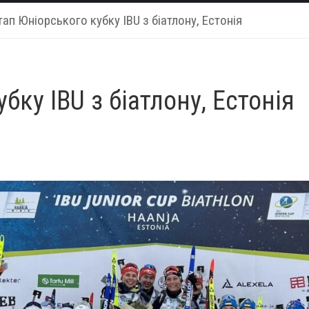
тап Юніорського кубку IBU з біатлону, Естонія
бку IBU з біатлону, Естонія