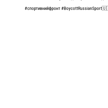
#спортивнийфронт #BoycottRussianSport🇺