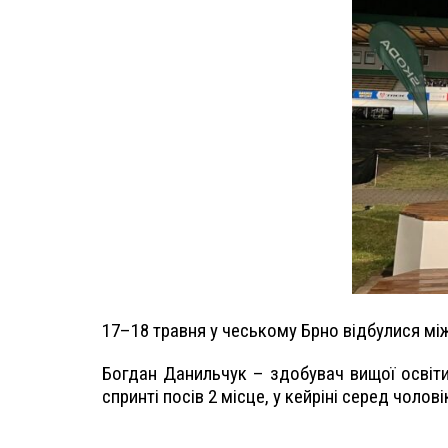
17–18 травня у чеському Брно відбулися між
Богдан Данильчук – здобувач вищої освіти
спринті посів 2 місце, у кейріні серед чолов