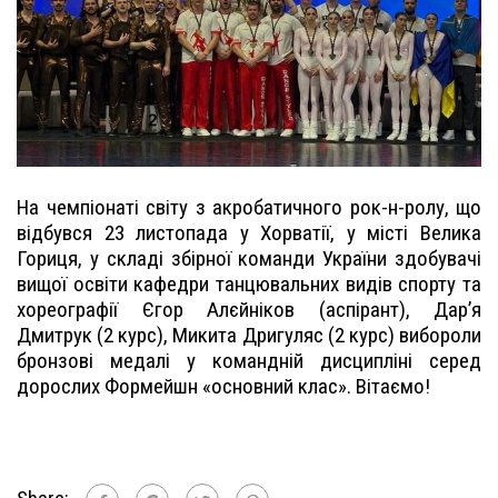
На чемпіонаті світу з акробатичного рок-н-ролу, що
відбувся 23 листопада у Хорватії, у місті Велика
Гориця, у складі збірної команди України здобувачі
вищої освіти кафедри танцювальних видів спорту та
хореографії Єгор Алєйніков (аспірант), Дар’я
Дмитрук (2 курс), Микита Дригуляс (2 курс) вибороли
бронзові медалі у командній дисципліні серед
дорослих Формейшн «основний клас». Вітаємо!