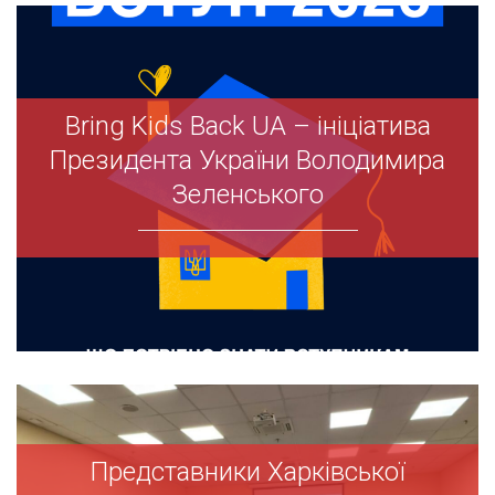
Bring Kids Back UA – ініціатива
Bring Kids Back UA – ініціатива
Президента України Володимира
Президента України Володимира
Зеленського
Зеленського
Представники Харківської
Представники Харківської