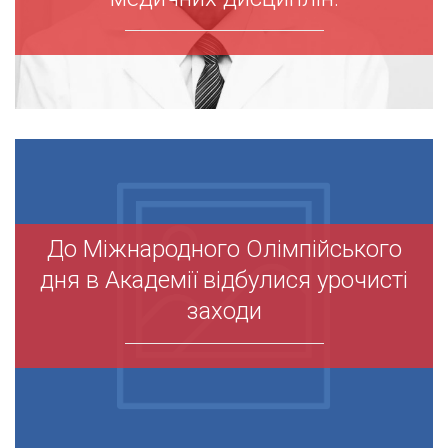
До Міжнародного Олімпійського
До Міжнародного Олімпійського
дня в Академії відбулися урочисті
дня в Академії відбулися урочисті
заходи
заходи