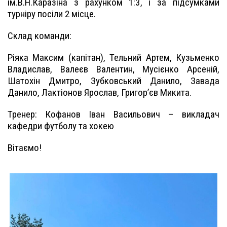
ім.В.Н.Каразіна з рахунком 1:3, і за підсумками
турніру посіли 2 місце.
Склад команди:
Ріяка Максим (капітан), Тельний Артем, Кузьменко
Владислав, Валеєв Валентин, Мусієнко Арсеній,
Шатохін Дмитро, Зубковський Данило, Завада
Данило, Лактіонов Ярослав, Григорʼєв Микита.
Тренер: Кофанов Іван Васильович – викладач
кафедри футболу та хокею
Вітаємо!