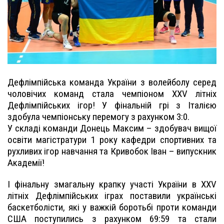
Дефлімпійська команда України з волейболу серед
чоловічих команд стала чемпіоном ХХV літніх
Дефлімпійських ігор! У фінальній грі з Італією
здобула чемпіонську перемогу з рахунком 3:0.
У складі команди Донець Максим – здобувач вищої
освіти магістратури 1 року кафедри спортивних та
рухливих ігор навчання та Кривобок Іван – випускник
Академії!
І фінальну змагальну крапку участі України в ХХV
літніх Дефлімпійських іграх поставили українські
баскетболісти, які у важкій боротьбі проти команди
США поступились з рахунком 69:59 та стали