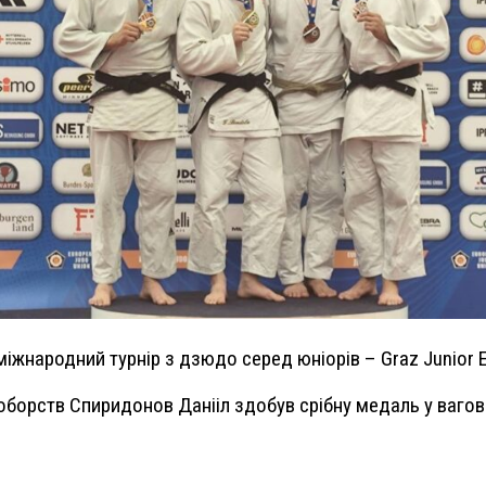
я міжнародний турнір з дзюдо серед юніорів – Graz Junior 
борств Спиридонов Данііл здобув срібну медаль у ваговій 