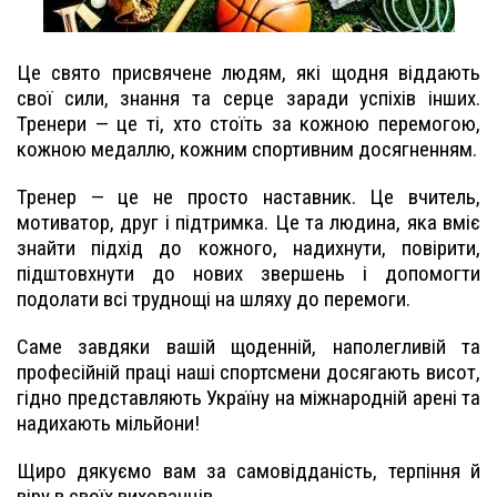
Це свято присвячене людям, які щодня віддають
свої сили, знання та серце заради успіхів інших.
Тренери — це ті, хто стоїть за кожною перемогою,
кожною медаллю, кожним спортивним досягненням.
Тренер — це не просто наставник. Це вчитель,
мотиватор, друг і підтримка. Це та людина, яка вміє
знайти підхід до кожного, надихнути, повірити,
підштовхнути до нових звершень і допомогти
подолати всі труднощі на шляху до перемоги.
Саме завдяки вашій щоденній, наполегливій та
професійній праці наші спортсмени досягають висот,
гідно представляють Україну на міжнародній арені та
надихають мільйони!
Щиро дякуємо вам за самовідданість, терпіння й
віру в своїх вихованців.