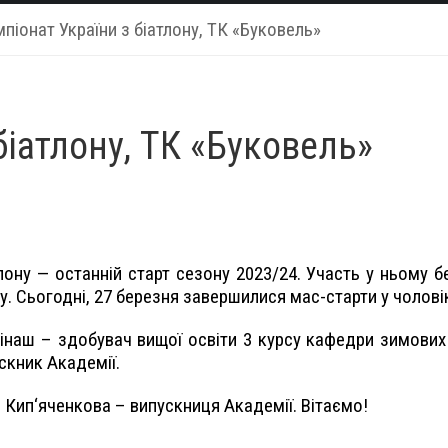
піонат України з біатлону, ТК «Буковель»
біатлону, ТК «Буковель»
ону — останній старт сезону 2023/24. Участь у ньому бер
. Сьогодні, 27 березня завершилися мас-старти у чоловік
інаш – здобувач вищої освіти 3 курсу кафедри зимових в
скник Академії.
Кип‘яченкова – випускниця Академії. Вітаємо!