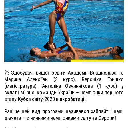
🥇Здобувачі вищої освіти Академії Владислава та
Марина Алексіїви (3 курс), Вероніка Гришко
(магістратура), Ангеліна Овчиннікова (1 курс) у
складі збірноі команди України – чемпіонки першого
етапу Кубка світу-2023 в акробатиці!
Раніше цей вид програми називався хайлайт і наші
дівчата – є чинними чемпіонками світу та Європи!