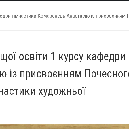
федри гімнастики Комаренець Анастасію із присвоєнням 
щої освіти 1 курсу кафедри
ю із присвоєнням Почесног
мнастики художньої