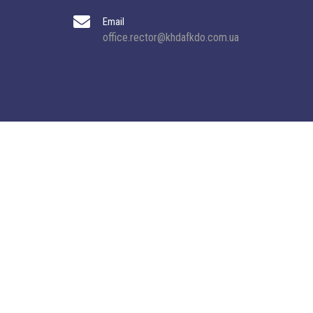
Email
office.rector@khdafkdo.com.ua