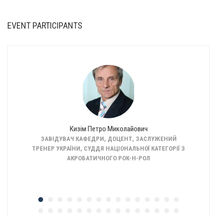
EVENT PARTICIPANTS
Кизім Петро Миколайович
ОДИКИ
ЗАВІДУВАЧ КАФЕДРИ, ДОЦЕНТ, ЗАСЛУЖЕНИЙ
ДОЦЕНТ, 
НАУК З
ТРЕНЕР УКРАЇНИ, СУДДЯ НАЦІОНАЛЬНОЇ КАТЕГОРІЇ З
МІЖНАРО
 ДОЦЕНТ
АКРОБАТИЧНОГО РОК-Н-РОЛ