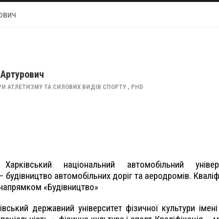
ович
 Артурович
И АТЛЕТИЗМУ ТА СИЛОВИХ ВИДІВ СПОРТУ , PHD
арківський національний автомобільний універс
– будівництво автомобільних доріг та аеродромів. Кваліф
 напрямком «Будівництво»
івський державний університет фізичної культури імені