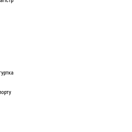
агістр
уртка
порту