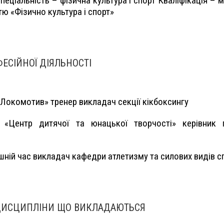
еціальність – фізична культура і спорт Кваліфікація – м
тю «Фізично культура і спорт»
ЕСІЙНОЇ ДІЯЛЬНОСТІ
«Локомотив» тренер викладач секції кікбоксингу
 «Центр дитячої та юнацької творчості» керівник г
шній час викладач кафедри атлетизму та силових видів с
ДИСЦИПЛІНИ ЩО ВИКЛАДАЮТЬСЯ