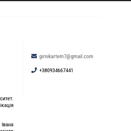
girnikartem7@gmail.com
+380934667441
итет.
ікація
 Івана