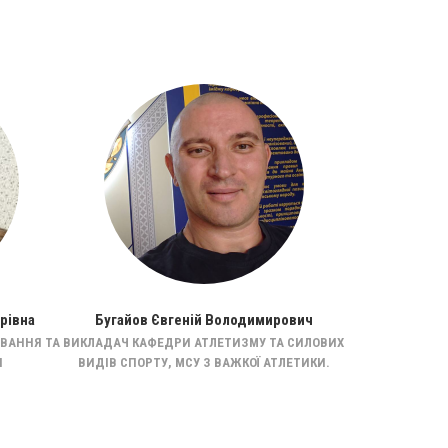
рівна
Бугайов Євгеній Володимирович
Мартиню
ОВАННЯ ТА
ВИКЛАДАЧ КАФЕДРИ АТЛЕТИЗМУ ТА СИЛОВИХ
ДОЦЕНТ КАФЕД
И
ВИДІВ СПОРТУ, МСУ З ВАЖКОЇ АТЛЕТИКИ.
ВИ