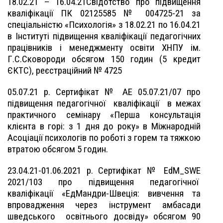
18.02.21 – 16.04.21Свідотство про підвищення
кваліфікації ПК 02125585 № 004725-21 за
спеціальністю «Психологія» з 18.02.21 по 16.04.21
в Інституті підвищення кваліфікації педагогічних
працівників і менеджменту освіти ХНПУ ім.
Г.С.Сковороди обсягом 150 годин (5 кредит
ЄКТС), реєстраційний № 4725
05.07.21 р. Сертифікат № АЕ 05.07.21/07 про
підвищення педагогічної
кваліфікації
в межах
практичного семінару «Перша консультація
клієнта в горі: з 1 дня до року» в Міжнародній
Асоціації психологів по роботі з горем та тяжкою
втратою обсягом 5 годин.
23.04.21-01.06.2021 р. Сертифікат № EdM_SWE
2021/103 про підвищення педагогічної
кваліфікації «ЕдМандри-Швеція: вивчення та
впровадження через інструмент амбасади
шведського
освітнього досвіду» обсягом 90