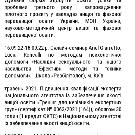
Дуальна форма здобуття освіти: успіхи та
проблеми третього року
запровадження
пілотного проєкту у закладах вищої та фахової
передвищої освіти України, МОН України,
науково-методичний центр вищої та фахової
передвищеної освіти.
16.09.22-18.09.22 р.
Онлайн-семінар Ariel Giarretto,
Lucia Roncalli по методам психологічної
допомоги «Наслідки сексуального
та іншого
насильства. Ефективні методи та техніки
допомоги»,
Школа «Реабілітолог), м. Київ.
травень 2021, Підвищення кваліфікації експерта
національного агентства із забезпечення якості
вищої освіти «Тренінг для керівників експертних
груп» (сертифікат № 0063/2021 (164)), обсягом 30
годин (1 кредит ЄКТС) в Національному агентстві
із забезпечення якості вищої освіти.