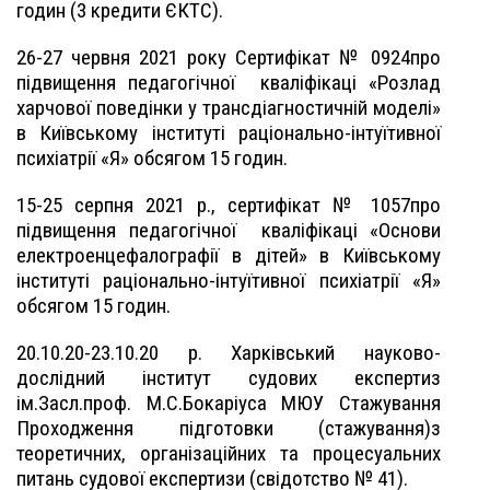
годин (3 кредити ЄКТС).
26-27 червня 2021 року Сертифікат № 0924про
підвищення педагогічної
кваліфікаці «Розлад
харчової поведінки у трансдіагностичній моделі»
в Київському інституті раціонально-інтуїтивної
психіатрії «Я» обсягом 15 годин.
15-25 серпня 2021 р., сертифікат № 1057про
підвищення педагогічної
кваліфікаці «Основи
електроенцефалографії в дітей» в Київському
інституті раціонально-інтуїтивної психіатрії «Я»
обсягом 15 годин.
20.10.20-23.10.20 р. Харківський науково-
дослідний інститут судових експертиз
ім.Засл.проф. М.С.Бокаріусa МЮУ Стажування
Проходження підготовки (стажування)з
теоретичних, організаційних та процесуальних
питань судової експертизи (свідотство № 41).