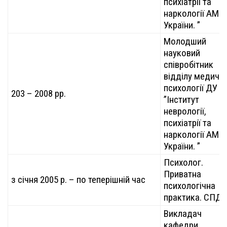
психіатрії та
наркології АМН
України. ”
Молодший
науковий
співробітник
відділу медично
психології ДУ
203 – 2008 рр.
”Інститут
неврології,
психіатрії та
наркології АМН
України. ”
Психолог.
Приватна
з січня 2005 р. – по теперішній час
психологічна
практика. СПД
Викладач
кафедри