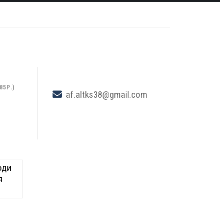
85Р.)
af.altks38@gmail.com
оди
я