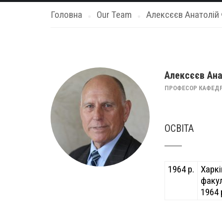
Головна
Our Team
Алексєєв Анатолій
Алексєєв Ана
ПРОФЕСОР КАФЕДРИ
ОСВІТА
1964 р.
Харкі
факул
1964 р