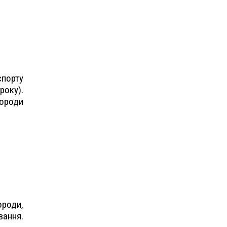
спорту
оку).
ороди
ороди,
ання.