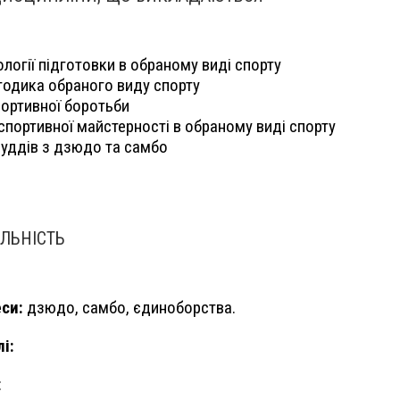
ології підготовки в обраному виді спорту
тодика обраного виду спорту
портивної боротьби
портивної майстерності в обраному виді спорту
суддів з дзюдо та самбо
ЛЬНІСТЬ
еси:
дзюдо, самбо, єдиноборства.
і:
: