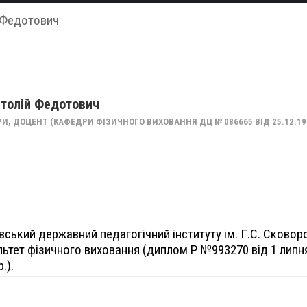
 Федотович
толій Федотович
, ДОЦЕНТ (КАФЕДРИ ФІЗИЧНОГО ВИХОВАННЯ ДЦ № 086665 ВІД 25.12.19
вський державний педагогічний інституту ім. Г.С. Сковор
ьтет фізичного виховання (диплом Р №993270 від 1 липн
.).