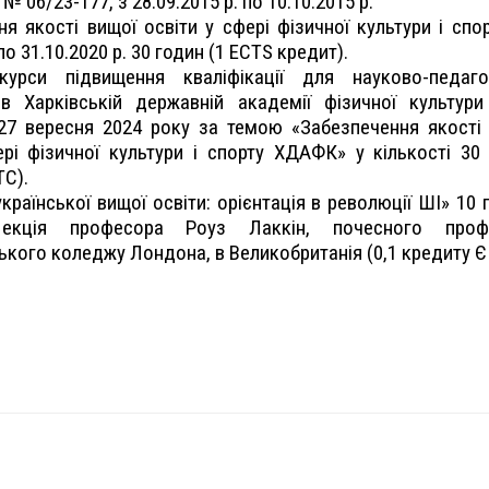
№ 06/23-177, з 28.09.2015 р. по 10.10.2015 р.
я якості вищої освіти у сфері фізичної культури і спор
по 31.10.2020 р. 30 годин (1 ECTS кредит).
курси підвищення кваліфікації для науково-педагог
 в Харківській державній академії фізичної культур
27 вересня 2024 року за темою «Забезпечення якості
ері фізичної культури і спорту ХДАФК» у кількості 30
ТС).
країнської вищої освіти: орієнтація в революції ШІ» 10 
екція професора Роуз Лаккін, почесного проф
ького коледжу Лондона, в Великобританія (0,1 кредиту Є