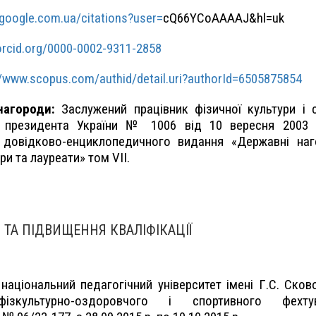
.google.com.ua/citations?user=
cQ66YCoAAAAJ&hl=uk
/orcid.org/0000-0002-9311-2858
//www.scopus.com/authid/detail.uri?authorId=6505875854
нагороди:
Заслужений працівник фізичної культури і 
з президента України № 1006 від 10 вересня 2003 р
довідково-енциклопедичного видання «Державні наг
ри та лауреати» том VII.
ТА ПІДВИЩЕННЯ КВАЛІФІКАЦІЇ
національний педагогічний університет імені Г.С. Сков
ізкультурно-оздоровчого і спортивного фехтув