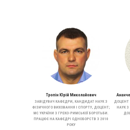
горівна
Тропін Юрій Миколайович
Ананче
 З ФІЗИЧНОЇ
ЗАВІДУВАЧ КАФЕДРИ, КАНДИДАТ НАУК З
ДОЦЕНТ 
СТЕР СПОРТУ
ФІЗИЧНОГО ВИХОВАННЯ І СПОРТУ, ДОЦЕНТ;
НАУК З
ДО ВТФ
МС УКРАЇНИ З ГРЕКО-РИМСЬКОЇ БОРОТЬБИ.
ДО
ПРАЦЮЄ НА КАФЕДРІ ОДНОБОРСТВ З 2010
РОКУ