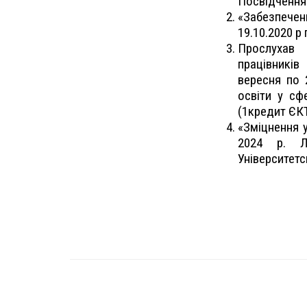
Посвідчення 
«Забезпеченн
19.10.2020 р 
Прослухав 
працівників
вересня по 
освіти у сф
(1кредит ЄК
«Зміцнення у
2024 р. Л
Університетс