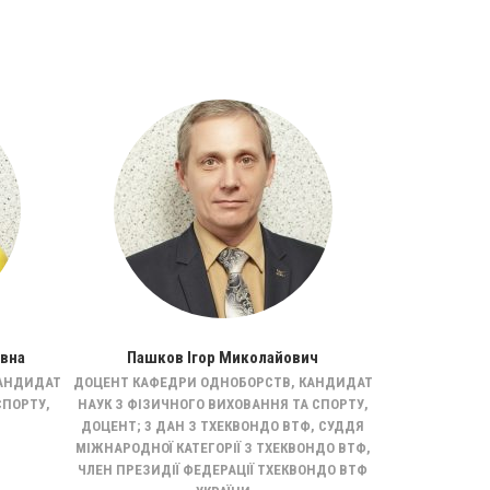
івна
Пашков Ігор Миколайович
Марченк
КАНДИДАТ
ДОЦЕНТ КАФЕДРИ ОДНОБОРСТВ, КАНДИДАТ
ДОКТОР НАУК 
СПОРТУ,
НАУК З ФІЗИЧНОГО ВИХОВАННЯ ТА СПОРТУ,
СПОРТУ, ДОЦЕН
ДОЦЕНТ; 3 ДАН З ТХЕКВОНДО ВТФ, СУДДЯ
КІО
МІЖНАРОДНОЇ КАТЕГОРІЇ З ТХЕКВОНДО ВТФ,
ЧЛЕН ПРЕЗИДІЇ ФЕДЕРАЦІЇ ТХЕКВОНДО ВТФ