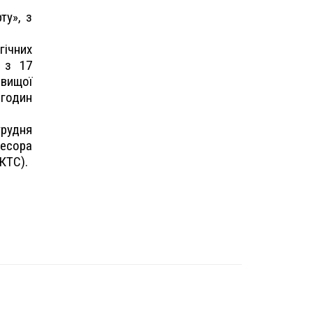
ту», з
ічних
и з 17
 вищої
 годин
грудня
есора
КТС).