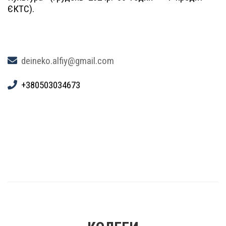
ЄКТС).
deineko.alfiy@gmail.com
+380503034673