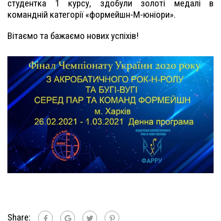
студентка 1 курсу, здобули золоті медалі в
командній категорії «формейшн-М-юніори».
Вітаємо та бажаємо нових успіхів!
Share: