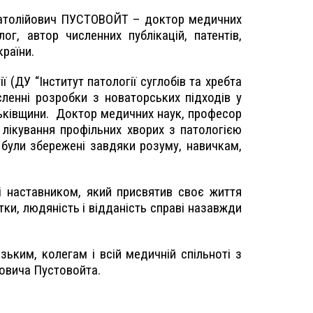
Анатолійович ПУСТОВОЙТ – доктор медичних
ог, автор численних публікацій, патентів,
раїни.
 (ДУ “Інститут патології суглобів та хребта
сленні розробки з новаторських підходів у
тьківщини. Доктор медичних наук, професор
лікування профільних хворих з патологією
и були збережені завдяки розуму, навичкам,
і наставником, який присвятив своє життя
тки, людяність і відданість справі назавжди
зьким, колегам і всій медичній спільноті з
йовича Пустовойта.