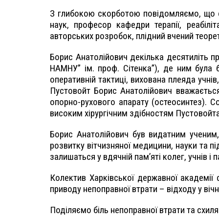
З глибокою скорботою повідомляємо, що с
наук, професор кафедри терапії, реабіліт
авторських розробок, плідний вчений теорет
Борис Анатолійович декілька десятиліть про
НАМНУ” ім. проф. Сітенка”), де ним була 
оперативній тактиці, вихована плеяда учн
Пустовойт Борис Анатолійович вважається
опорно-рухового апарату (остеосинтез). Со
високим хірургічним здібностям Пустовойт
Борис Анатолійович був видатним ученим,
розвитку вітчизняної медицини, науки та пі
залишаться у вдячній пам’яті колег, учнів і п
Колектив Харківської державної академії ф
приводу непоправної втрати – відходу у ві
Поділяємо біль непоправної втрати та схиля