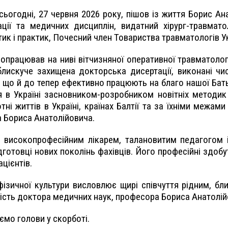
ьогодні, 27 червня 2026 року, пішов із життя Борис 
ації та медичних дисциплін, видатний хірург-травматол
ик і практик, Почесний член Товариства травматологів Ук
працював на ниві вітчизняної оперативної травматології
блискуче захищена докторська дисертації, виконані чи
ів, що й до тепер ефективно працюють на благо нашої Ба
 в Україні засновником-розробником новітніх методик 
тні життів в Україні, країнах Балтії та за їхніми межам
а Бориса Анатолійовича.
 високопрофесійним лікарем, талановитим педагогом 
дготовці нових поколінь фахівців. Його професійні здобу
ацієнтів.
ізичної культури висловлює щирі співчуття рідним, бли
чність доктора медичних наук, професора Бориса Анатолі
ємо голови у скорботі.