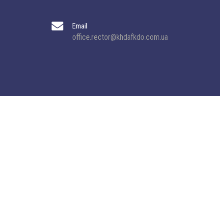
Email
office.rector@khdafkdo.com.ua