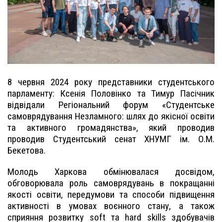
8 червня 2024 року представники студентського
парламенту: Ксенія Половінко та Тимур Пасічник
відвідали Регіональний форум «Студентське
самоврядування Незламного: шлях до якісної освіти
та активного громадянства», який проводив
проводив Студентський сенат ХНУМГ ім. О.М.
Бекетова.
Молодь Харкова обмінювалася досвідом,
обговорювала роль самоврядувань в покращанні
якості освіти, передумови та способи підвищення
активності в умовах воєнного стану, а також
сприяння розвитку soft та hard skills здобувачів