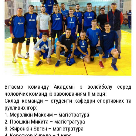
Вітаємо команду Академіі з волейболу серед
чоловічих команд із завоюванням ІІ місця!
Склад команди – студенти кафедри спортивних та
рухливих ігор:
1. Мерзлікін Максим – магістратура
2. Прошкін Микита – магістратура
3. Жиронкін Євген – магістратура
4. Коротков Кирило – 1 курс