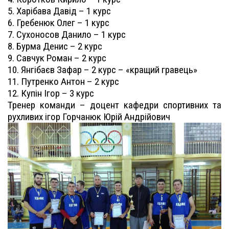
5. Харібава Давід – 1 курс
6. Гребенюк Олег – 1 курс
7. Сухоносов Данило – 1 курс
8. Бурма Денис – 2 курс
9. Савчук Роман – 2 курс
10. Янгібаєв Зафар – 2 курс – «кращий гравець»
11. Путренко Антон – 2 курс
12. Купін Ігор – 3 курс
Тренер команди – доцент кафедри спортивних та
рухливих ігор Горчанюк Юрій Андрійович