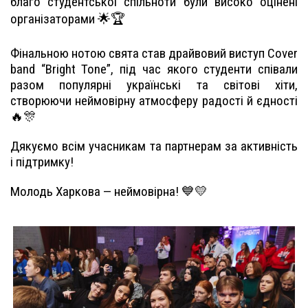
благо студентської спільноти були високо оцінені
організаторами 🌟🏆
Фінальною нотою свята став драйвовий виступ Cover
band “Bright Tone”, під час якого студенти співали
разом популярні українські та світові хіти,
створюючи неймовірну атмосферу радості й єдності
🔥🎊
Дякуємо всім учасникам та партнерам за активність
і підтримку!
Молодь Харкова — неймовірна! 💙💛