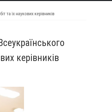
т та їх наукових керівників
Всеукраїнського
ових керівників