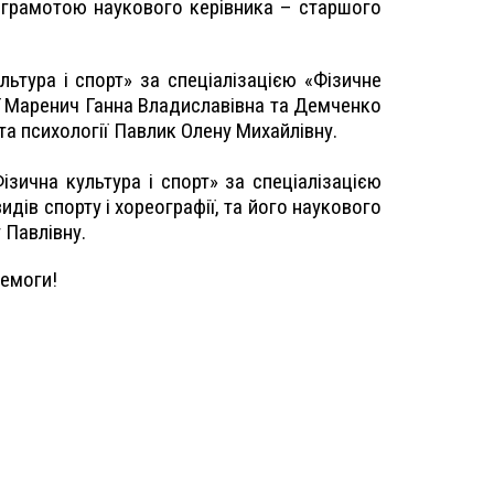
о грамотою наукового керівника – старшого
имирівну.
льтура і спорт» за спеціалізацією «Фізичне
ії Маренич Ганна Владиславівна та Демченко
ки та психології Павлик Олену Михайлівну.
ізична культура і спорт» за спеціалізацією
ів спорту і хореографії, та його наукового
 Павлівну.
ремоги!