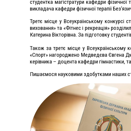
студентка магістратури кафедри фізичної 
викладача кафедри фізично
Третє місце у Всеукраїнському конкурсі ст
виховання» та «Фітнес і рекреація» розділ
Катерина Вікторівна. За підготовку студе
Також за третє місце у Всеукраїнському ко
«Спорт» нагороджено Медведєва Євгена Дмит
керівника – доцента кафедри гімнастики, та
Пишаємося науковими здобутками наших студ