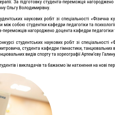
терапії. За підготовку студента-переможця нагороджен
ї терапії Без’язичну Ольгу Волод
удентських наукових робіт зі спеціальності «Фізична ку
или між собою студентки кафедри педагогіки та психолог
нтів-переможців нагороджено доцента кафедри педагогі
нкурсі студентських наукових робіт зі спеціальності «Ф
ровича, студента кафедри гімнастики, танцювальних вид
нцювальних видів спорту та хореографії Артем’єву Галину
ентів і викладачів та бажаємо їм натхнення на нові пе