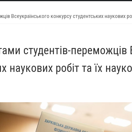
ів Всеукраїнського конкурсу студентських наукових робі
ами студентів-переможців 
х наукових робіт та їх наук