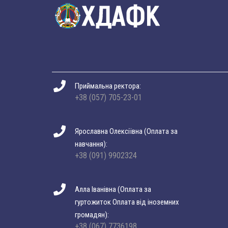
Приймальна ректора:
+38 (057) 705-23-01
Ярославна Олексіївна (Оплата за
навчання):
+38 (091) 9902324
Алла Іванівна (Оплата за
гуртожиток Оплата від іноземних
громадян):
+38 (067) 7736198