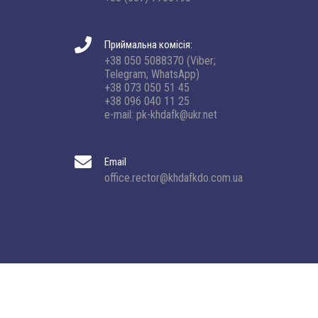
Приймальна комісія:
+38 050 5088370 (Viber;
Telegram; WhatsApp)
+38 073 050 51 45
+38 096 040 11 25
e-mail: pk-khdafk@ukr.net
Email
office.rector@khdafkdo.com.ua