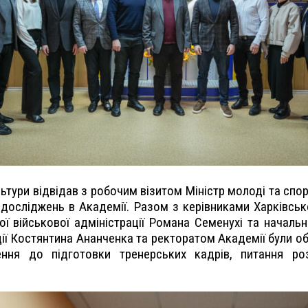
тури відвідав з робочим візитом Міністр молоді та спор
 досліджень в Академії. Разом з керівниками Харківської
ої військової адміністрації Романа Семенухі та начальн
ції Костянтина Ананченка та ректоратом Академії були об
ення до підготовки тренерських кадрів, питання роз