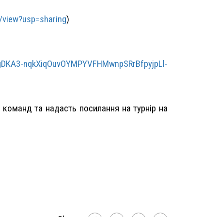
/view?usp=sharing
)
gDKA3-
nqkXiqOuvOYMPYVFHMwnpSRrBfpyjp
Ll-
ми команд та надасть посилання на турнір на