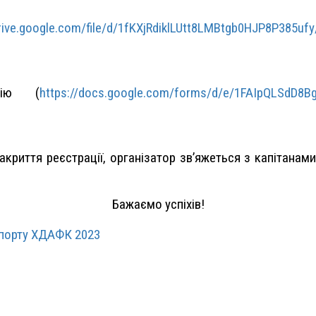
drive.google.com/
file/d/
1fKXjRdiklLUtt8LMBtgb0HJP8P385
ufy
цію (
https://docs.google.com/
forms/d/e/1FAIpQLSdD8B
закриття реєстрації, організатор зв’яжеться з капітана
Бажаємо успіхів!
спорту ХДАФК 2023