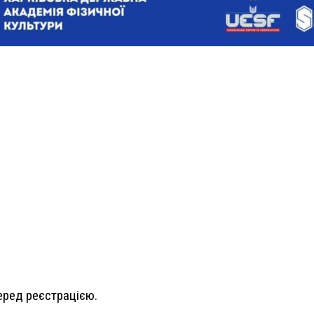
.
еред реєстрацією.