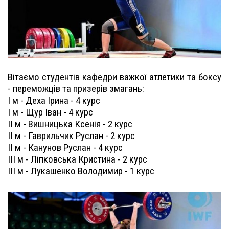
Вітаємо студентів кафедри важкої атлетики та боксу
- переможців та призерів змагань:
І м - Деха Ірина - 4 курс
І м - Щур Іван - 4 курс
ІІ м - Вишницька Ксенія - 2 курс
ІІ м - Гаврильчик Руслан - 2 курс
ІІ м - Канунов Руслан - 4 курс
ІІІ м - Ліпковська Кристина - 2 курс
ІІІ м - Лукашенко Володимир - 1 курс