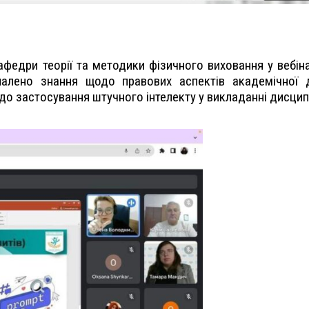
афедри теорії та методики фізичного виховання у вебін
налено знання щодо правових аспектів академічної д
о застосування штучного інтелекту у викладанні дисциплі