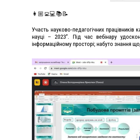
👩🏼‍💻💻📚📝
Участь науково-педагогічних працівників к
науці – 2023”. Під час вебінару удоско
інформаційному просторі; набуто знання щод