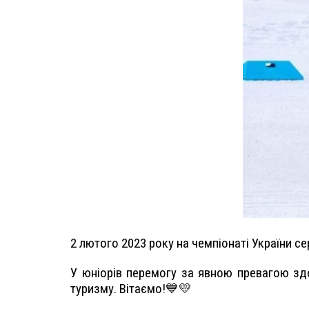
2 лютого 2023 року на чемпіонаті України се
У юніорів перемогу за явною превагою здо
туризму. Вітаємо!💙💛