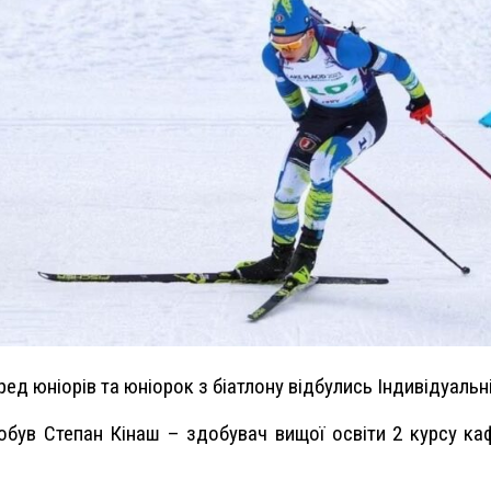
ред юніорів та юніорок з біатлону відбулись Індивідуальні
був Степан Кінаш – здобувач вищої освіти 2 курсу ка