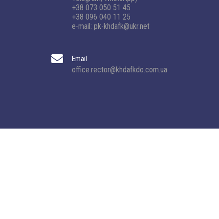
+38 073 050 51 45
+38 096 040 11 25
e-mail: pk-khdafk@ukr.net
Email
office.rector@khdafkdo.com.ua