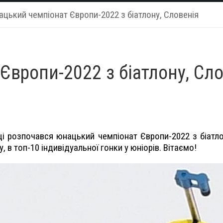
цький чемпіонат Європи-2022 з біатлону, Словенія
вропи-2022 з біатлону, Сло
і розпочався юнацький чемпіонат Європи-
2022
з біатл
, в топ-10 індивідуальної гонки у юніорів. Вітаємо!