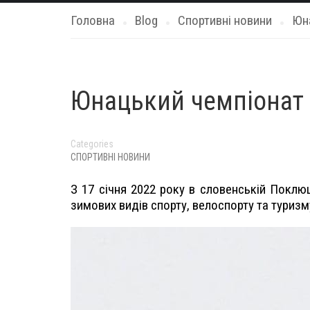
Головна
Blog
Спортивні новини
Юна
Юнацький чемпіонат Є
Categories
СПОРТИВНІ НОВИНИ
З 17 січня
2022
року в словенській Поклюц
зимових видів спорту, велоспорту та туризму