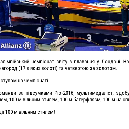
алімпійський чемпіонат світу з плавання у Лондоні. Н
агород (17 з яких золоті) та четвертою за золотом.
ступом на чемпіонаті!
оманди за підсумками Ріо-
2016
, мультимедаліст, здоб
м, 100 м вільним стилем, 100 м батерфляєм, 100 м на спи
ії 100 м вільним стилем!