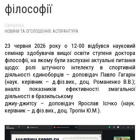
філософії
Categories
НОВИНИ ТА ОГОЛОШЕННЯ: АСПІРАНТУРА
23 червня 2026 року о 12-00 відбувся науковий
семінар здобувачів вищої освіти ступеня доктора
філософії, на якому були заслухані актуальні питання
щодо: ролі штучного інтелекту в спортивній
діяльності єдиноборців – доповідач Павло Гагарін
(наук. керівник – д.фіз.вих., доц. Романенко В.В.);
аналіз показників ефективності змагальної
діяльності в бразильському
джиу-джитсу – доповідач Ярослав Ісічко (наук.
керівник – д.фіз.вих., доц. Тропін Ю.М.).