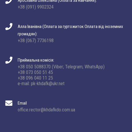
Ярославна Олексіївна (Оплата за навчання):
+38 (091) 9902324
Алла Іванівна (Оплата за гуртожиток Оплата від іноземних
громадян):
+38 (067) 7736198
Приймальна комісія:
+38 050 5088370 (Viber; Telegram; WhatsApp)
+38 073 050 51 45
+38 096 040 11 25
e-mail: pk-khdafk@ukr.net
Email
office.rector@khdafkdo.com.ua