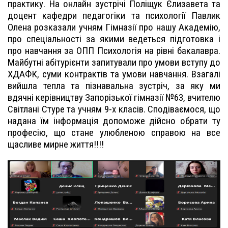
практику. На онлайн зустрічі Поліщук Єлизавета та
доцент кафедри педагогіки та психології Павлик
Олена розказали учням Гімназії про нашу Академію,
про спеціальності за якими ведеться підготовка і
про навчання за ОПП Психологія на рівні бакалавра.
Майбутні абітурієнти запитували про умови вступу до
ХДАФК, суми контрактів та умови навчання. Взагалі
вийшла тепла та пізнавальна зустріч, за яку ми
вдячні керівництву Запорізької гімназії №63, вчителю
Світлані Стуре та учням 9-х класів. Сподіваємося, що
надана їм інформація допоможе дійсно обрати ту
професію, що стане улюбленою справою на все
щасливе мирне життя!!!!