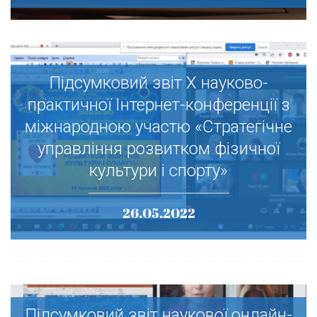
Підсумковий звіт Х науково-
Підсумковий звіт Х науково-
практичної Інтернет-конференції з
практичної Інтернет-конференції з
міжнародною участю «Стратегічне
міжнародною участю «Стратегічне
управління розвитком фізичної
управління розвитком фізичної
культури і спорту»
культури і спорту»
26.05.2022
Підсумковий звіт наукової онлайн-