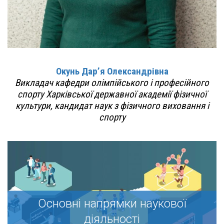
Окунь Дар’я Олександрівна
Викладач кафедри олімпійського і професійного
спорту Харківської державної академії фізичної
культури, кандидат наук з фізичного виховання і
спорту
Основні напрямки наукової
Основні напрямки наукової
діяльності
діяльності