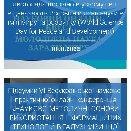
Шановна наукова спільното! 10
листопада щорічно в усьому світі
листопада щорічно в усьому світі
відзначають Всесвітній день науки в
відзначають Всесвітній день науки в
ім’я миру та розвитку (World Science
ім’я миру та розвитку (World Science
Day for Peace and Development).
Day for Peace and Development).
08.11.2022
Підсумки VІ Всеукраїнської науково-
Підсумки VІ Всеукраїнської науково-
практичної онлайн-конференція
практичної онлайн-конференція
«НАУКОВО-МЕТОДИЧНІ ОСНОВИ
«НАУКОВО-МЕТОДИЧНІ ОСНОВИ
ВИКОРИСТАННЯ ІНФОРМАЦІЙНИХ
ВИКОРИСТАННЯ ІНФОРМАЦІЙНИХ
ТЕХНОЛОГІЙ В ГАЛУЗІ ФІЗИЧНОЇ