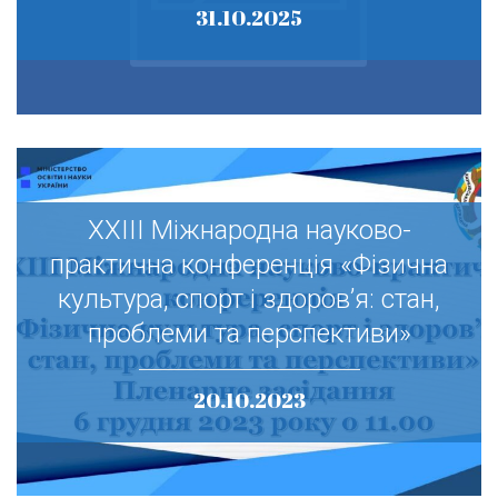
31.10.2025
XXIII Міжнародна науково-
XXIII Міжнародна науково-
практична конференція «Фізична
практична конференція «Фізична
культура, спорт і здоров’я: стан,
культура, спорт і здоров’я: стан,
проблеми та перспективи»
проблеми та перспективи»
20.10.2023