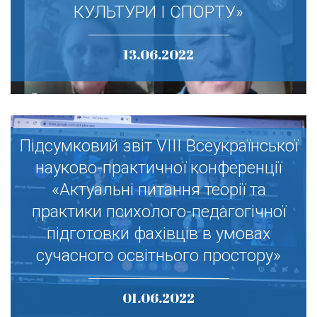
ТЕХНОЛОГІЙ В ГАЛУЗІ ФІЗИЧНОЇ
КУЛЬТУРИ І СПОРТУ»
КУЛЬТУРИ І СПОРТУ»
13.06.2022
Підсумковий звіт VIІІ Всеукраїнської
Підсумковий звіт VIІІ Всеукраїнської
науково-практичної конференції
науково-практичної конференції
«Актуальні питання теорії та
«Актуальні питання теорії та
практики психолого-педагогічної
практики психолого-педагогічної
підготовки фахівців в умовах
підготовки фахівців в умовах
сучасного освітнього простору»
сучасного освітнього простору»
01.06.2022