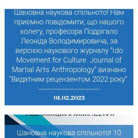
Шановна наукова спільното! Нам
Шановна наукова спільното! Нам
приємно повідомити, що нашого
приємно повідомити, що нашого
колегу, професора Подрігало
колегу, професора Подрігало
Леоніда Володимировича, за
Леоніда Володимировича, за
версією наукового журналу “Ido
версією наукового журналу “Ido
Movement for Culture. Journal of
Movement for Culture. Journal of
Martial Arts Anthropology” визнано
Martial Arts Anthropology” визнано
“Видатним рецензентом 2022 року”.
“Видатним рецензентом 2022 року”.
01.02.2023
Шановна наукова спільното! 10