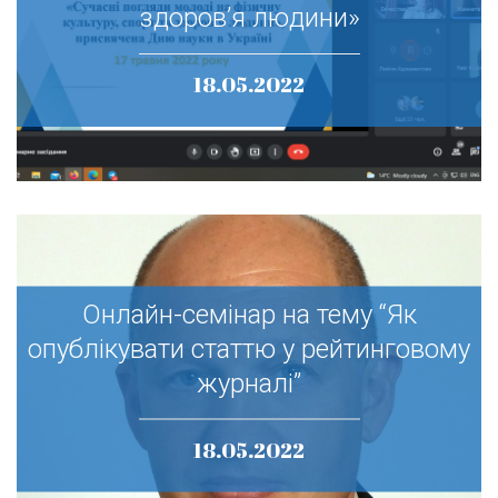
молоді на фізичну культуру, спорт та
здоров’я людини»
здоров’я людини»
18.05.2022
Онлайн-семінар на тему “Як
Онлайн-семінар на тему “Як
опублікувати статтю у рейтинговому
опублікувати статтю у рейтинговому
журналі”
журналі”
18.05.2022