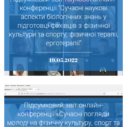
Підсумковий звіт наукової онлайн-
конференції “Сучасні наукові
конференції “Сучасні наукові
аспекти біологічних знань у
аспекти біологічних знань у
підготовці фахівців з фізичної
підготовці фахівців з фізичної
культури та спорту, фізичної терапії,
культури та спорту, фізичної терапії,
ерготерапії”
ерготерапії”
19.05.2022
Підсумковий звіт онлайн-
Підсумковий звіт онлайн-
конференції «Сучасні погляди
конференції «Сучасні погляди
молоді на фізичну культуру, спорт та