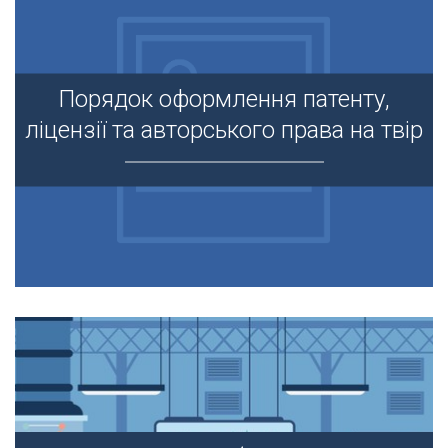
Порядок оформлення патенту,
Порядок оформлення патенту,
ліцензії та авторського права на твір
ліцензії та авторського права на твір