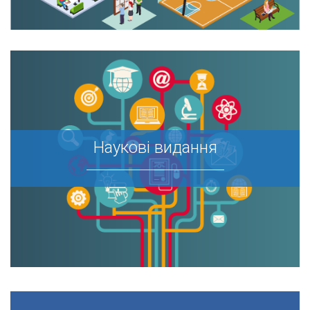
Наукові видання
Наукові видання