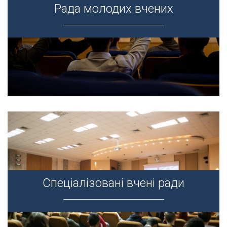
Рада молодих вчених
Рада молодих вчених
Спеціалізовані вчені ради
Спеціалізовані вчені ради