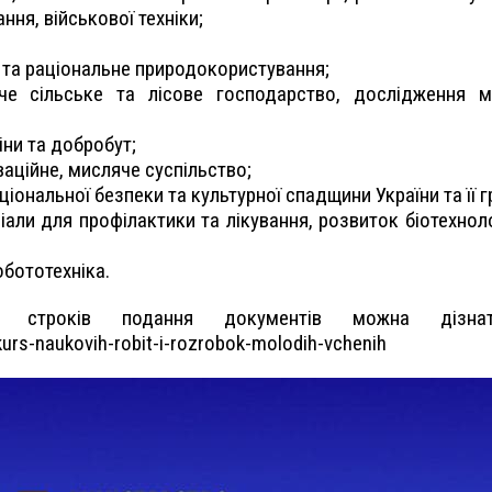
ання, військової техніки;
во та раціональне природокористування;
че сільське та лісове господарство, дослідження м
іни та добробут;
оваційне, мисляче суспільство;
ціональної безпеки та культурної спадщини України та її 
ріали для профілактики та лікування, розвиток біотехно
робототехніка.
до строків подання документів можна дізна
rs-naukovih-robit-i-rozrobok-molodih-vchenih