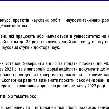
курс проєктів наукових робіт і науково-технічних ро
уде вже шостим.
ені, які працюють або навчаються в університетах чи
ий віком до 35 років включно, який має вищу освіту не 
 науковий ступінь доктора наук.
ових установ. Завершити відбір та подати проєкти до МО
да 2021 р. та в паперовій формі надіслати документи до 
лановано проведення експертизи проєктів за фаховими н
 Експертної ради та визначити проєкти, рекомендовані 
ерства, а виконання проєктів розпочнеться у 2022 році.
гідно з тематикою:
, «зелений» та інтегрований транспорт; розвиток галузі