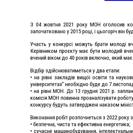
З 04 жовтня 2021 року МОН оголосив кон
започатковано у 2015 році, і цьогоріч він б
Участь у конкурсі можуть брати молоді вч
Керівником проєкту має бути молодий вчен
вчений віком до 40 років включно, який має
Відбір здійснюватиметься у два етапи:
• на рівні закладів вищої освіти та наук
університетах” необхідно буде до 7 листопа
• на рівні МОН. До 13 грудня 2021 р. зап
комісія МОН повинна проаналізувати роботу
конкурсу будуть затверджені наказом мініст
Виконання робіт розпочнеться з 2022 року з
• безпечна, чиста та ефективна енергетика;
• сучасне машинобудування, інтелектуальний