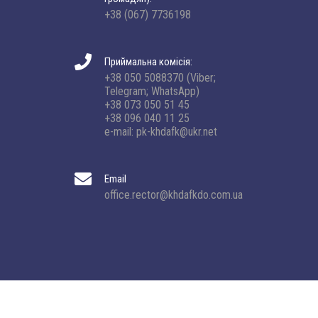
+38 (067) 7736198
Приймальна комісія:
+38 050 5088370 (Viber;
Telegram; WhatsApp)
+38 073 050 51 45
+38 096 040 11 25
e-mail: pk-khdafk@ukr.net
Email
office.rector@khdafkdo.com.ua