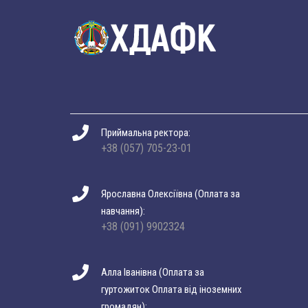
Приймальна ректора:
+38 (057) 705-23-01
Ярославна Олексіївна (Оплата за
навчання):
+38 (091) 9902324
Алла Іванівна (Оплата за
гуртожиток Оплата від іноземних
громадян):