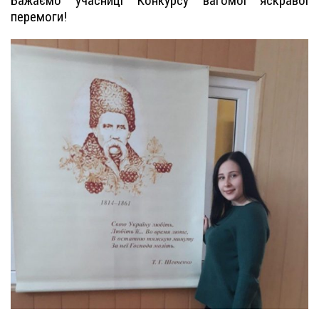
Бажаємо учасниці Конкурсу вагомої яскравої
перемоги!