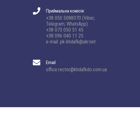
Приймальна комісія:
+38 050 5088370 (Viber;
Telegram; WhatsApp)
+38 073 050 51 45
+38 096 040 11 25
e-mail: pk-khdafk@ukr.net
Email
office.rector@khdafkdo.com.ua