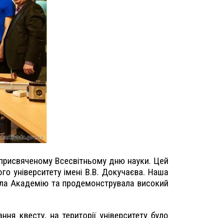
, присвяченому Всесвітньому дню науки. Цей
ого університету імені В.В. Докучаєва. Наша
вила Академію та продемонструвала високий
ня квесту, на території університету було