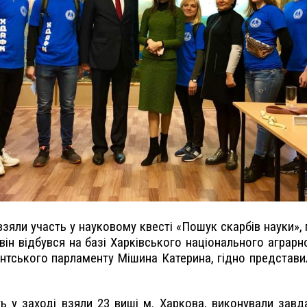
взяли участь у науковому квесті «Пошук скарбів науки»
він відбувся на базі Харківського національного аграрн
ентського парламенту Мішина Катерина, гідно предста
ь у заході взяли 23 виші м. Харкова, виконували завдан