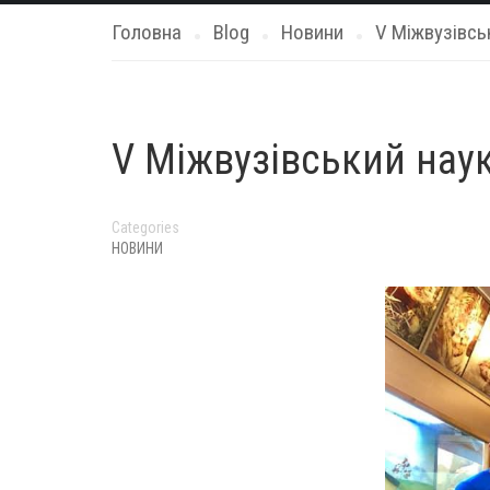
Головна
Blog
Новини
V Міжвузівсь
V Міжвузівський нау
Categories
НОВИНИ