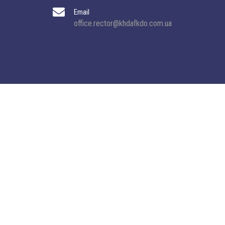
Email
office.rector@khdafkdo.com.ua